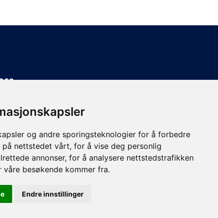
oss
n 3, 3036 Drammen
rmasjonskapsler
der:
r: 07:00 – 16:00
kapsler og andre sporingsteknologier for å forbedre
Stengt
 på nettstedet vårt, for å vise deg personlig
lrettede annonser, for å analysere nettstedstrafikken
or våre besøkende kommer fra.
le
Endre innstillinger