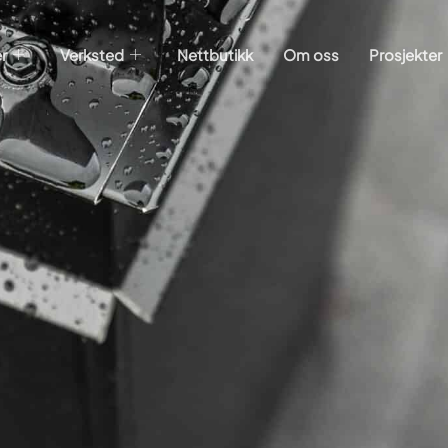
r
Verksted
Nettbutikk
Om oss
Prosjekter