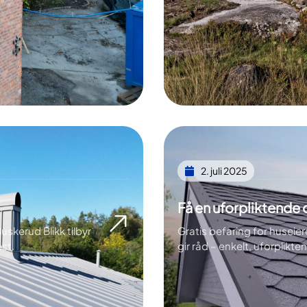
2. juli 2025
Få en uforpliktende 
uskerud Blikk tilbyr
Gratis befaring for huseier
st.
gir råd – enkelt, uforplik