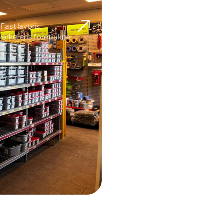
Fast lavpris,
dverkerens foretrukne