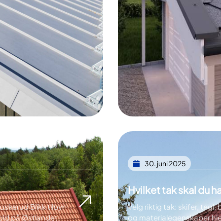
30. juni 2025
Hvilket tak skal du h
uskerud Blikk tilbyr
Velg riktig tak: skifer, tegl,
hold på Østlandet.
og materialegenskaper hjel