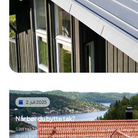
2. juli 2025
Når bør du bytte tak?
Slitt tak? Se etter lekkasjer, skjevheter og falmet farge. B
gratis befaring og solid hjelp med utskifting og vedlike