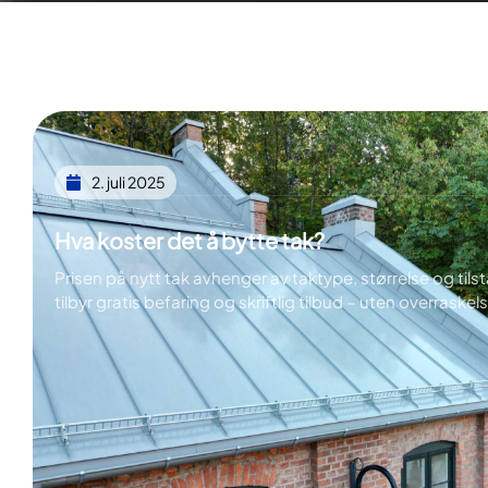
2. juli 2025
Hva koster det å bytte tak?
Prisen på nytt tak avhenger av taktype, størrelse og tils
tilbyr gratis befaring og skriftlig tilbud – uten overraskels