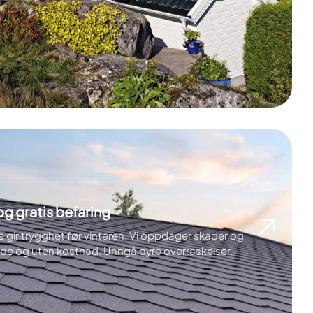
og gratis befaring
e gir trygghet før vinteren. Vi oppdager skader og
tende og uten kostnad. Unngå dyre overraskelser.