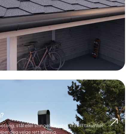
a?
 betong, stål eller shingel. Levetid, krav til takvinkel
per deg velge rett løsning.