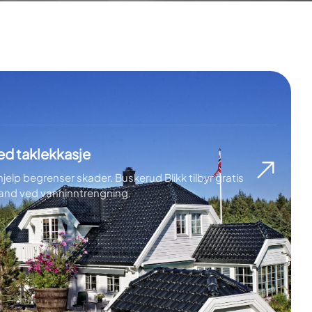
ed taklekkasje
elp begrenser skader. Buskerud Blikk tilbyr gratis
tand ved vanninntrengning.