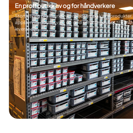
En proffbutikk av og for håndverkere
Stort utvalg proffverktøy, arbeidslys og kjemiprodukter. 
appstyring, godt utvalg og god service gjør oss til hån
leverandør.