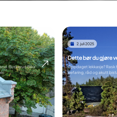
2. juli 2025
Dette bør du gjøre v
tand. Buskerud Blikk
Oppdaget lekkasje? Rask hj
er.
befaring, råd og akutt bis