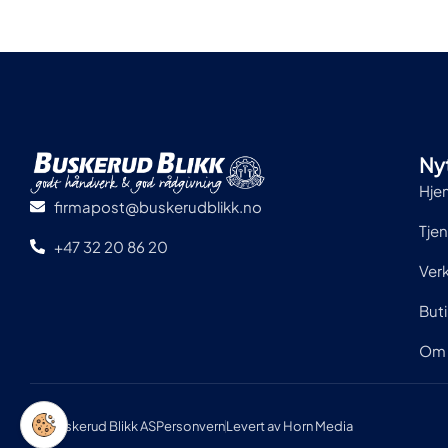
Nyt
Hje
firmapost@buskerudblikk.no
Tje
+47 32 20 86 20
Ver
But
Om 
Buskerud Blikk AS
Personvern
Levert av Horn Media