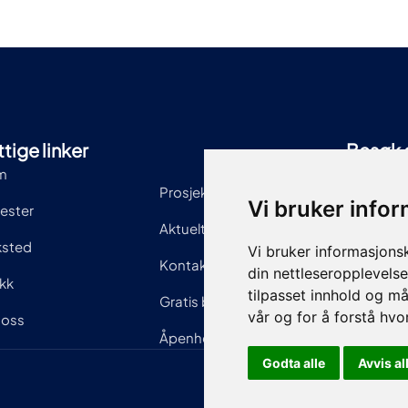
tige linker
Besøk 
m
Eikringe
Prosjekter
Vi bruker info
Åpningsti
nester
Aktuelt
Hverdage
ksted
Vi bruker informasjons
Lørdag: 
Kontakt
din nettleseropplevelse
ikk
tilpasset innhold og må
Gratis befaring
vår og for å forstå hv
oss
Åpenhetsloven
Godta alle
Avvis al