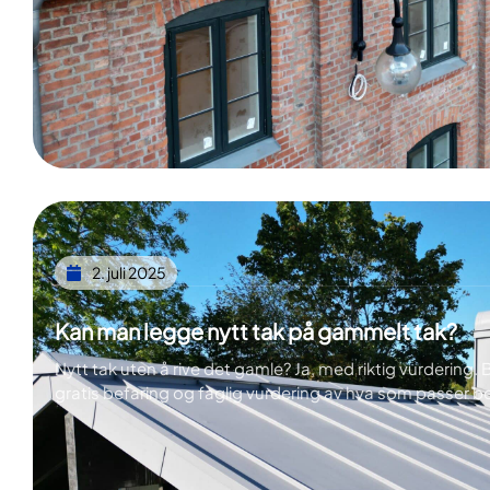
2. juli 2025
Kan man legge nytt tak på gammelt tak?
Nytt tak uten å rive det gamle? Ja, med riktig vurdering. B
gratis befaring og faglig vurdering av hva som passer be