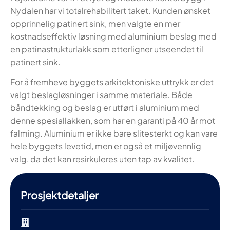
Nydalen har vi totalrehabilitert taket. Kunden ønsket
opprinnelig patinert sink, men valgte en mer
kostnadseffektiv løsning med aluminium beslag med
en patinastrukturlakk som etterligner utseendet til
patinert sink.
For å fremheve byggets arkitektoniske uttrykk er det
valgt beslagløsninger i samme materiale. Både
båndtekking og beslag er utført i aluminium med
denne spesiallakken, som har en garanti på 40 år mot
falming. Aluminium er ikke bare slitesterkt og kan vare
hele byggets levetid, men er også et miljøvennlig
valg, da det kan resirkuleres uten tap av kvalitet.
Prosjektdetaljer