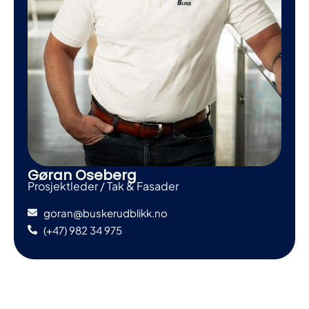
Gøran Oseberg
Prosjektleder / Tak & Fasader
goran@buskerudblikk.no
(+47) 982 34 975