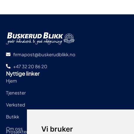
firmapost@buskerudblikk.no
+47 32 20 86 20
Nyttige linker
Hjem
Tjenester
Verksted
Butikk
Vi bruker
Om oss
Prosjekter