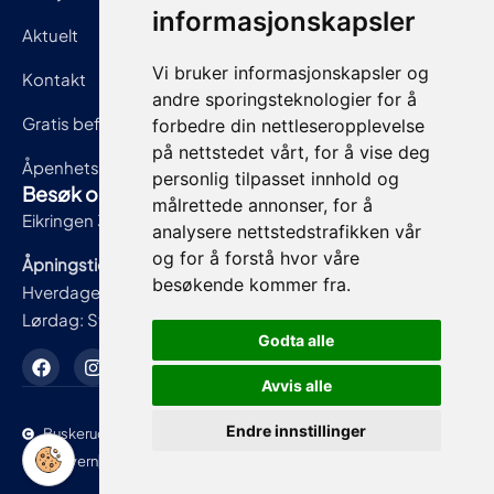
informasjonskapsler
Aktuelt
Vi bruker informasjonskapsler og
Kontakt
andre sporingsteknologier for å
Gratis befaring
forbedre din nettleseropplevelse
på nettstedet vårt, for å vise deg
Åpenhetsloven
personlig tilpasset innhold og
Besøk oss
målrettede annonser, for å
Eikringen 3, 3036 Drammen
analysere nettstedstrafikken vår
og for å forstå hvor våre
Åpningstider:
besøkende kommer fra.
Hverdager: 07:00 – 16:00
Lørdag: Stengt
Godta alle
Avvis alle
Endre innstillinger
Buskerud Blikk AS
Personvern
Levert av Horn Media